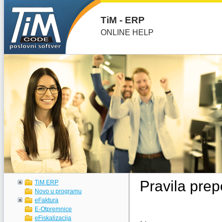
TiM - ERP
ONLINE HELP
Pravila prep
TiM ERP
Novo u programu
eFaktura
E-Otpremnice
eFiskalizacija