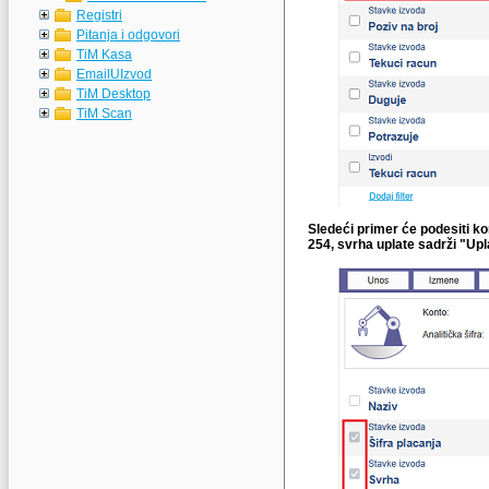
Registri
Pitanja i odgovori
TiM Kasa
EmailUIzvod
TiM Desktop
TiM Scan
Sledeći primer će podesiti ko
254, svrha uplate sadrži "Upl