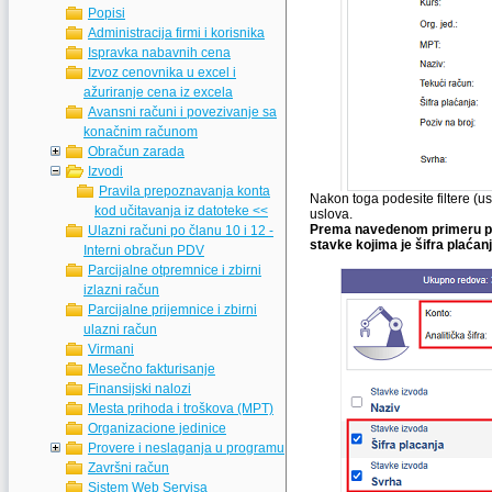
Popisi
Administracija firmi i korisnika
Ispravka nabavnih cena
Izvoz cenovnika u excel i
ažuriranje cena iz excela
Avansni računi i povezivanje sa
konačnim računom
Obračun zarada
Izvodi
Pravila prepoznavanja konta
Nakon toga podesite filtere (us
kod učitavanja iz datoteke <<
uslova.
Prema navedenom primeru prog
Ulazni računi po članu 10 i 12 -
stavke kojima je šifra plaćanj
Interni obračun PDV
Parcijalne otpremnice i zbirni
izlazni račun
Parcijalne prijemnice i zbirni
ulazni račun
Virmani
Mesečno fakturisanje
Finansijski nalozi
Mesta prihoda i troškova (MPT)
Organizacione jedinice
Provere i neslaganja u programu
Završni račun
Sistem Web Servisa