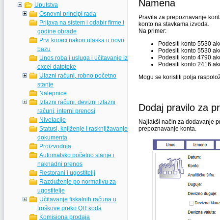
Namena
Uputstva
Osnovni principi rada
Pravila za prepoznavanje kont
Prijava na sistem i odabir firme i
konto na stavkama izvoda.
Na primer:
godine obrade
Prvi koraci nakon ulaska u novu
Podesiti konto 5530 ak
bazu
Podesiti konto 5530 ako
Podesiti konto 4790 ak
Unos roba i usluga i učitavanje iz
Podesiti konto 2416 ako
excel datoteke
Ulazni računi, robno početno
Mogu se koristiti polja raspolož
stanje
Nalepnice
Izlazni računi, devizni izlazni
Dodaj pravilo za 
računi, interni prenosi
Nivelacije
Najlakši način za dodavanje pra
Statusi, knjiženje i rasknjižavanje
prepoznavanje konta.
dokumenta
Proizvodnja
Automatsko početno stanje i
naknadni prenos
Restorani i ugostitelji
Razduženje po normativu za
ugostitelje
Učitavanje fiskalnih računa u
troškove preko QR koda
Komisiona prodaja